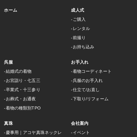
ホーム
成人式
‐ご購入
‐レンタル
‐前撮り
‐お持ち込み
呉服
お手入れ
‐結婚式の着物
‐着物コーディネート
‐お宮詣り・七五三
‐呉服のお手入れ
‐卒業式・十三参り
‐仕立て/お直し
‐お葬式・お通夜
‐下取り/リフォーム
‐着物の種類別TPO
真珠
会社案内
‐慶事用｜アコヤ真珠ネックレ
‐イベント