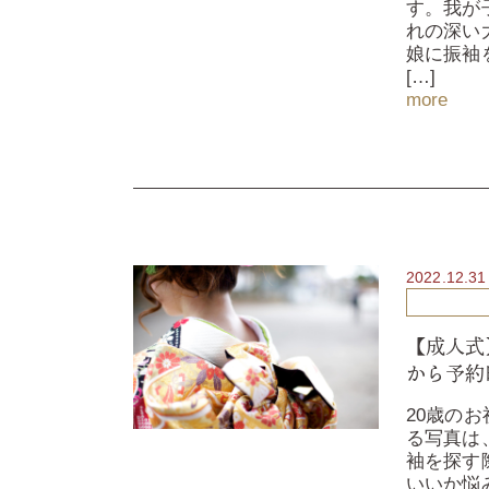
す。我が
れの深い
娘に振袖
[…]
more
2022.12.31
【成人式
から予約
20歳の
る写真は
袖を探す
いいか悩