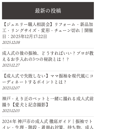
最新の投稿
【ジュエリー職人相談会】リフォーム・新品加
工・リングサイズ・変形・チェーン切れ｜開催
日：2025年12月17-22日
2025.12.08
成人式の後の振袖、どうすればいい？プロが教
えるお手入れの3つの秘訣とは！？
2023.12.27
【成人式で失敗しない】ママ振袖を現代風にコ
ーディネートするポイントとは？
2023.12.07
神戸・えり正のペットと一緒に撮れる成人式前
撮り【愛犬と記念撮影】
2023.12.03
2024年 神戸市の成人式 徹底ガイド｜振袖でト
イレ・生理・階段・着崩れ対策、持ち物、成人