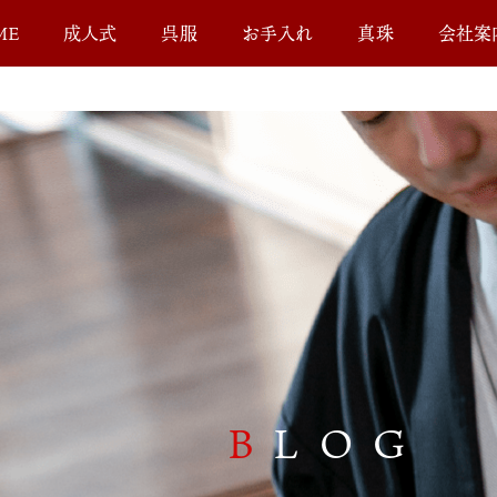
ME
成人式
呉服
お手入れ
真珠
会社案
B
LOG