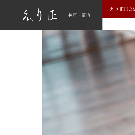
えり正HO