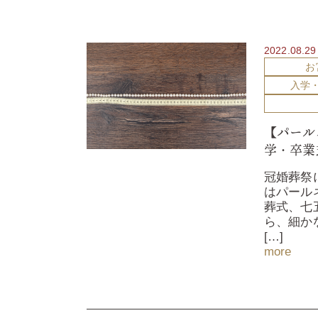
2022.08.29
お
入学
【パール
学・卒業
冠婚葬祭
はパール
葬式、七
ら、細か
[…]
more