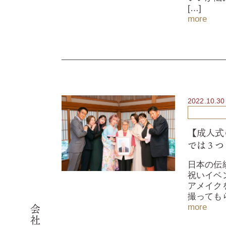
[…]
more
2022.10.30
【成人式
では３つ
日本の伝
祝いイベ
アメイク
撮っても
more