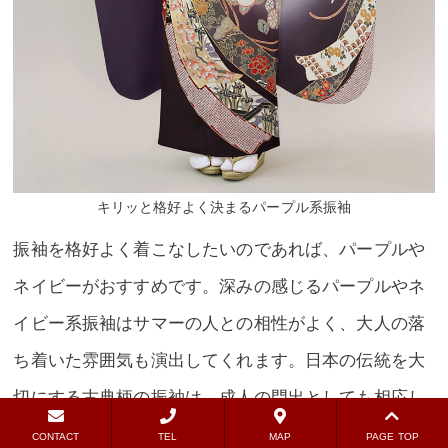
キリッと格好よく決まるパープル系振袖
振袖を格好よく着こなしたいのであれば、パープルや
ネイビーがおすすめです。深みの感じるパープルやネ
イビー系振袖はサマーの人との相性がよく、大人の落
ち着いた雰囲気も演出してくれます。日本の伝統を大
切にする古典柄の振袖は、成人の門出としても相応し
いデザインです。
CONTACT
TEL
MAP
PAGE TOP